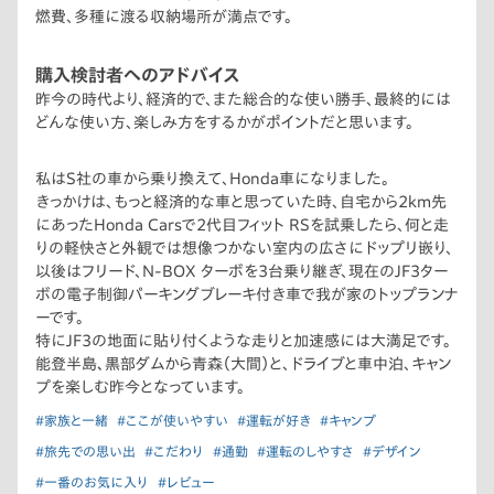
燃費、多種に渡る収納場所が満点です。
購入検討者へのアドバイス
昨今の時代より、経済的で、また総合的な使い勝手、最終的には
どんな使い方、楽しみ方をするかがポイントだと思います。
私はS社の車から乗り換えて、Honda車になりました。
きっかけは、もっと経済的な車と思っていた時、自宅から2km先
にあったHonda Carsで2代目フィット RSを試乗したら、何と走
りの軽快さと外観では想像つかない室内の広さにドップリ嵌り、
以後はフリード、N-BOX ターボを3台乗り継ぎ、現在のJF3ター
ボの電子制御パーキングブレーキ付き車で我が家のトップランナ
ーです。
特にJF3の地面に貼り付くような走りと加速感には大満足です。
能登半島､黒部ダムから青森（大間）と、ドライブと車中泊、キャン
プを楽しむ昨今となっています。
#家族と一緒
#ここが使いやすい
#運転が好き
#キャンプ
#旅先での思い出
#こだわり
#通勤
#運転のしやすさ
#デザイン
#一番のお気に入り
#レビュー