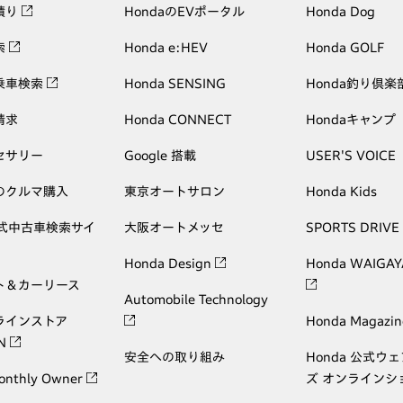
積り
HondaのEVポータル
Honda Dog
索
Honda e:HEV
Honda GOLF
乗車検索
Honda SENSING
Honda釣り倶楽
請求
Honda CONNECT
Hondaキャンプ
セサリー
Google 搭載
USER'S VOICE
のクルマ購入
東京オートサロン
Honda Kids
公式中古車検索サイ
大阪オートメッセ
SPORTS DRIVE
Honda Design
Honda WAIGAY
ト＆カーリース
Automobile Technology
ラインストア
Honda Magazin
ON
安全への取り組み
Honda 公式ウ
onthly Owner
ズ オンラインシ