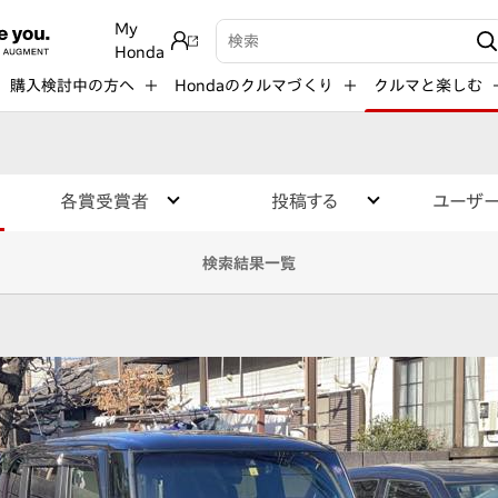
My
検索キーワード入力
Honda
購入検討中の方へ
Hondaのクルマづくり
クルマと楽しむ
各賞受賞者
投稿する
ユーザ
検索結果一覧