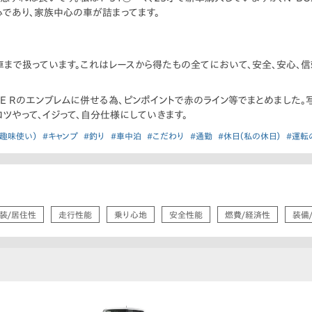
心であり、家族中心の車が詰まってます。
の車まで扱っています。これはレースから得たもの全てにおいて、安全、安心、
PE Rのエンブレムに併せる為、ピンポイントで赤のライン等でまとめました
ツやって、イジって、自分仕様にしていきます。
趣味使い）
#キャンプ
#釣り
#車中泊
#こだわり
#通勤
#休日（私の休日）
#運転
装/居住性
走行性能
乗り心地
安全性能
燃費/経済性
装備