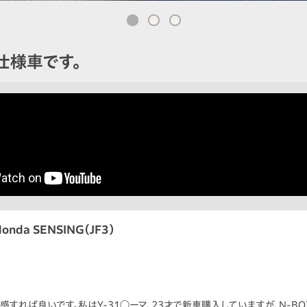
仕様車です。
onda SENSING（JF3）
成度。体感すれば良いです。私はY-31◯ーマ、23才で新車購入していますが、N