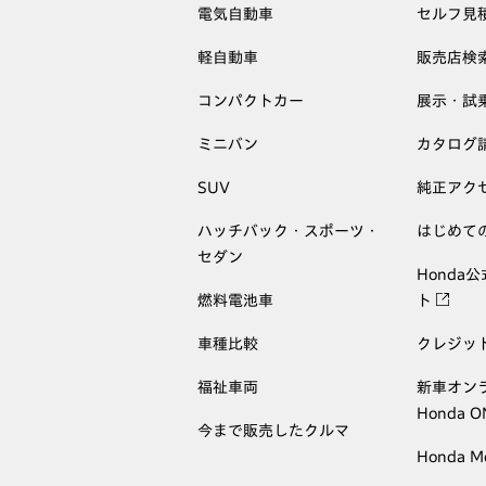
電気自動車
セルフ見
軽自動車
販売店検
コンパクトカー
展示・試
ミニバン
カタログ
SUV
純正アク
ハッチバック・スポーツ・
はじめて
セダン
Honda
燃料電池車
ト
車種比較
クレジッ
福祉車両
新車オン
Honda 
今まで販売したクルマ
Honda M