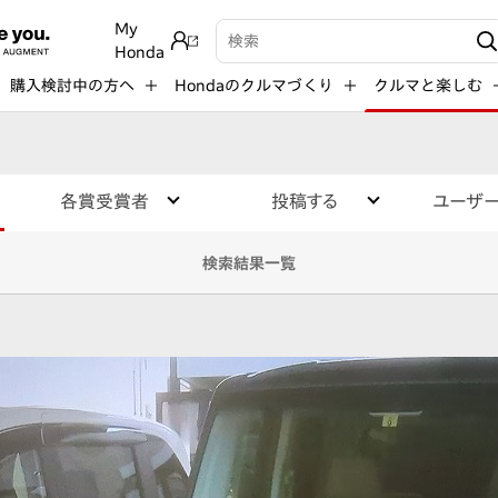
My
検索キーワード入力
Honda
購入検討中の方へ
Hondaのクルマづくり
クルマと楽しむ
各賞受賞者
投稿する
ユーザ
検索結果一覧