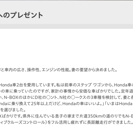
へのプレゼント
た内容と車内の広さ、操作性、エンジンの性能。妻の要望から決めました。
。Honda車2台を愛用しています。私は前車のステップ ワゴンから、Hond
ーの車に乗っていたのですが、家計の事情から安価な車ばかりでした。定年退
、N-BOXのほかにD社の◯ント、N社の◯ークスの3車種を検討して、妻と
ndaに乗り換えて25年以上だけど、Hondaの車はいいよ。」「いまはHonda
Xを選びました。
OXばかりです。県外に住んでいる息子の家まで片道350kmの道のりでもN-
ティブクルーズコントロール）をフル活用し疲れずに長距離走行ができました。