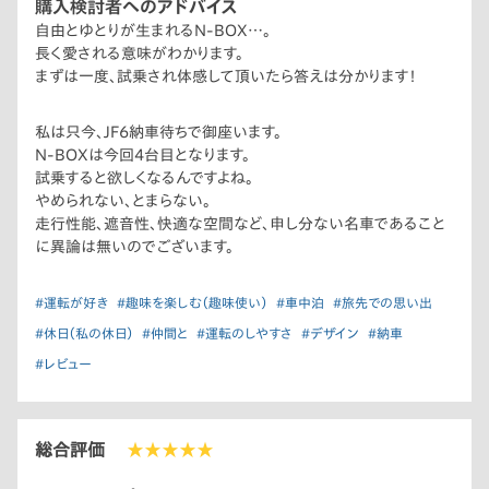
購入検討者へのアドバイス
自由とゆとりが生まれるN-BOX…。
長く愛される意味がわかります。
まずは一度、試乗され体感して頂いたら答えは分かります！
私は只今、JF6納車待ちで御座います。
N-BOXは今回4台目となります。
試乗すると欲しくなるんですよね。
やめられない、とまらない。
走行性能、遮音性、快適な空間など、申し分ない名車であること
に異論は無いのでございます。
#運転が好き
#趣味を楽しむ（趣味使い）
#車中泊
#旅先での思い出
#休日（私の休日）
#仲間と
#運転のしやすさ
#デザイン
#納車
#レビュー
総合評価
★★★★★