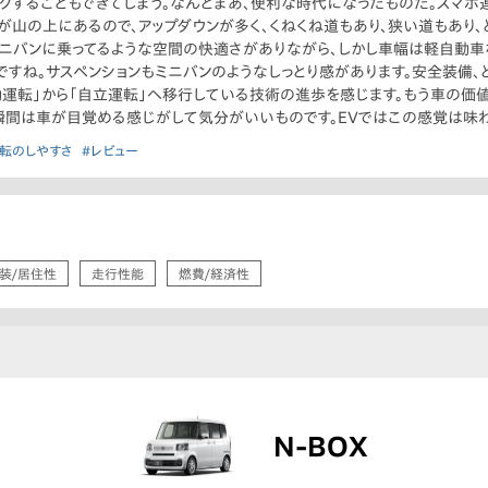
クすることもできてしまう。なんとまあ、便利な時代になったものだ。スマ
が山の上にあるので、アップダウンが多く、くねくね道もあり、狭い道もあり
ニバンに乗ってるような空間の快適さがありながら、しかし車幅は軽自動車
すね。サスペンションもミニバンのようなしっとり感があります。安全装備、
動運転」から「自立運転」へ移行している技術の進歩を感じます。もう車の価
瞬間は車が目覚める感じがして気分がいいものです。EVではこの感覚は味
運転のしやすさ
#レビュー
装/居住性
走行性能
燃費/経済性
N-BOX