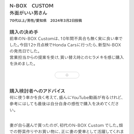
N-BOX CUSTOM
外面がいい男さん
70代以上/男性/愛知県 2024年3月2日投稿
購入の決め手
前車のN-BOX Customは、10年間不具合も無く実に良い車で
した。今回12ヶ月点検でHonda Carsに行ったら、新型N-BOX
の発売日でした。
営業担当からの提案を受け、買い替え時とのヒラメキを感じ購入
を決めました。
こだわりポイントは、グレードはCUSTOM、カラーはプレミアム
サンライトホワイト・パール、オプションはサンシェード内蔵大型
ルーフコンソールでした。全て今では大満足です。
購入検討者へのアドバイス
何に使う車かを良く考えて、盛んにYouTube動画が有るけれど、
参考にはしても最後は自分自身の感性で購入を决めてくださ
い。
妻が自ら選んで買ったのが、初代のN-BOX Custom でした。畑
での野菜作りやお買い物に、正に妻の愛車として活躍してくれま