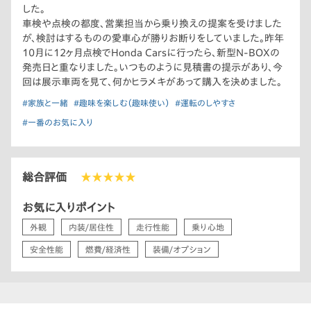
した。
車検や点検の都度、営業担当から乗り換えの提案を受けました
が、検討はするものの愛車心が勝りお断りをしていました。昨年
10月に12ヶ月点検でHonda Carsに行ったら、新型N-BOXの
発売日と重なりました。いつものように見積書の提示があり、今
回は展示車両を見て、何かヒラメキがあって購入を決めました。
#家族と一緒
#趣味を楽しむ（趣味使い）
#運転のしやすさ
#一番のお気に入り
総合評価
★★★★★
お気に入りポイント
外観
内装/居住性
走行性能
乗り心地
安全性能
燃費/経済性
装備/オプション