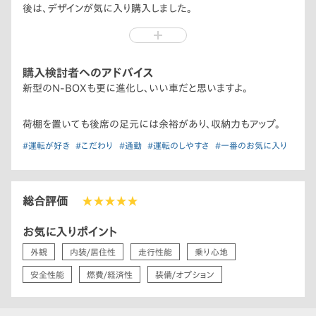
後は、デザインが気に入り購入しました。
いい車です。
購入検討者へのアドバイス
新型のN-BOXも更に進化し、いい車だと思いますよ。
荷棚を置いても後席の足元には余裕があり、収納力もアップ。
#運転が好き
#こだわり
#通勤
#運転のしやすさ
#一番のお気に入り
総合評価
★★★★★
お気に入りポイント
外観
内装/居住性
走行性能
乗り心地
安全性能
燃費/経済性
装備/オプション