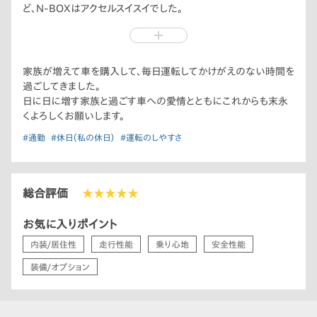
ど、N-BOXはアクセルスイスイでした。
また、迷っていたカーナビも、子どもがYouTubeを見れるように
1番高いのにして、毎日、歌いながら楽しく登園できて良かったで
す。
購入してから3年。公園や水族館や動物園と楽しくドライブしな
家族が増えて車を購入して、毎日運転してかけがえのない時間を
がら快適な移動時間を送れてHondaのN-BOXにして本当に良
過ごしてきました。
かったです。
日に日に増す家族と過ごす車への愛情とともにこれからも末永
くよろしくお願いします。
#通勤
#休日（私の休日）
#運転のしやすさ
総合評価
★★★★★
お気に入りポイント
内装/居住性
走行性能
乗り心地
安全性能
装備/オプション