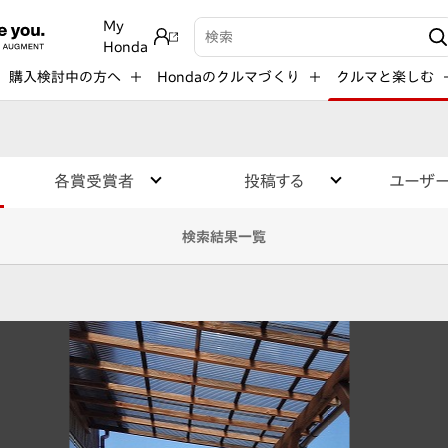
My
検索キーワード入力
Honda
購入検討中の方へ
Hondaのクルマづくり
クルマと楽しむ
各賞受賞者
投稿する
ユーザ
検索結果一覧