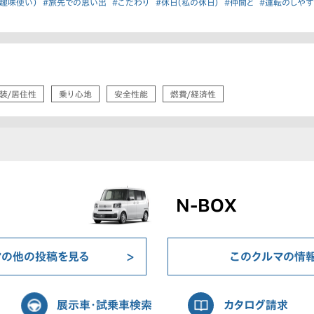
趣味使い）
#旅先での思い出
#こだわり
#休日（私の休日）
#仲間と
#運転のしやす
装/居住性
乗り心地
安全性能
燃費/経済性
N-BOX
マの他の投稿を見る
このクルマの情
展示車・試乗車検索
カタログ請求