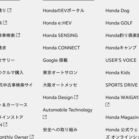
積り
HondaのEVポータル
Honda Dog
索
Honda e:HEV
Honda GOLF
乗車検索
Honda SENSING
Honda釣り倶楽
請求
Honda CONNECT
Hondaキャンプ
セサリー
Google 搭載
USER'S VOICE
のクルマ購入
東京オートサロン
Honda Kids
公式中古車検索サイ
大阪オートメッセ
SPORTS DRIVE
Honda Design
Honda WAIGAY
ト＆カーリース
Automobile Technology
ラインストア
Honda Magazin
ON
安全への取り組み
Honda 公式ウ
onthly Owner
ズ オンラインシ