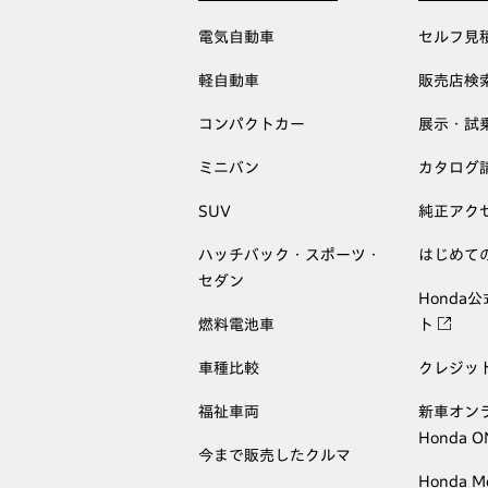
電気自動車
セルフ見
軽自動車
販売店検
コンパクトカー
展示・試
ミニバン
カタログ
SUV
純正アク
ハッチバック・スポーツ・
はじめて
セダン
Honda
燃料電池車
ト
車種比較
クレジッ
福祉車両
新車オン
Honda 
今まで販売したクルマ
Honda M