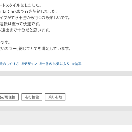
ートスタイルにしました。
a Carsまで行き契約しました。
ドライブがてら十勝から行くのも楽しいです。
運転は至って快適です。
ら遠出まで十分だと思います。
です。
愛いカラー、総じてとても満足しています。
転のしやすさ
#デザイン
#一番のお気に入り
#納車
装/居住性
走行性能
乗り心地