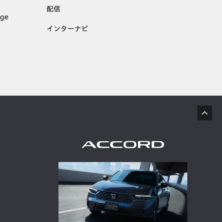
配信
age
インターナビ