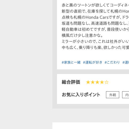
赤と黒のツートンが欲しくてコーディネ
新型の直前で、在庫を探して札幌のHond
点検も札幌のHonda Carsですが、
坂道も問題なし、高速道路も問題なし、
軽自動車は初めてですが、普段使いか
横風だけ少し注意かな。
ミラーが小さいので、これは社外がいい
中も広く、乗り降りも楽、欲しかった可
#家族と一緒
#運転が好き
#こだわり
#運
総合評価
★★★★☆
お気に入りポイント
外観
内