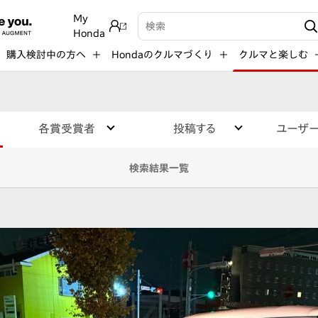
My
検索キーワード入力
Honda
購入検討中の方へ
Hondaのクルマづくり
クルマと楽しむ
各賞受賞者
投稿する
ユーザ
検索結果一覧