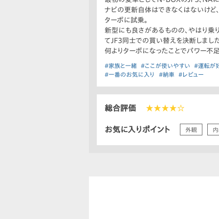
ナビの更新自体はできなくはないけど、金
ターボに試乗。
新型にも良さがあるものの、やはり乗り
てJF3同士での買い替えを決断しまし
何よりターボになったことでパワー不足
#家族と一緒
#ここが使いやすい
#運転が
#一番のお気に入り
#納車
#レビュー
総合評価
★★★★☆
お気に入りポイント
外観
内