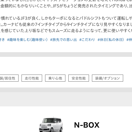
額的にもかなりいくことや、JF5がちょうど発売されたタイミングであり、比較
慣れているJF3が良く、しかもターボになるとパドルシフトもついて運転し
た。カーナビも従来の7インチタイプから9インチタイプになり見やすくなりま
を感じていた上り坂などでもスムーズに走るようになって、更に使いやすく
好き
#趣味を楽しむ（趣味使い）
#旅先での思い出
#こだわり
#休日（私の休日）
#
装/居住性
走行性能
乗り心地
安全性能
装備/オプション
N-BOX