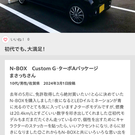
いいね！
0
初代でも、大満足！
N-BOX Custom G・ターボAパッケージ
まさっちさん
10代/男性/佐賀県 2024年3月1日投稿
去年の5月に、免許取得したら絶対買いたい！と心に決めていた
N-BOXを購入しました！夜になるとLEDイルミネーションが青
に光るのでとても気に入っています♪ターボモデルですが、燃費
は20.4km/Lとすごくいい数字を叩き出してくれました👏初代モ
デルもまだまだたくさん走っているので、個性を出すためにキャ
ラクターのステッカーを貼ったら、いいアクセントになり、さらに好
きになりました😊これからもN-BOXと共にいろいろな思い出を