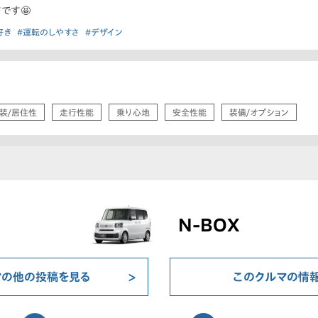
です🤩
好き
#運転のしやすさ
#デザイン
装/居住性
走行性能
乗り心地
安全性能
装備/オプション
N-BOX
マの他の投稿を見る
このクルマの情