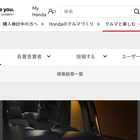
My
検索キーワード入力
Honda
購入検討中の方へ
Hondaのクルマづくり
クルマと楽しむ
各賞受賞者
投稿する
ユーザ
検索結果一覧