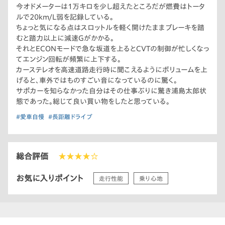
今オドメーターは1万キロを少し超えたところだが燃費はトータ
ルで20km/L弱を記録している。
ちょっと気になる点はスロットルを軽く開けたままブレーキを踏
むと踏力以上に減速Gがかかる。
それとECONモードで急な坂道を上るとCVTの制御が忙しくなっ
てエンジン回転が頻繁に上下する。
カーステレオを高速道路走行時に聞こえるようにボリュームを上
げると、車外ではものすごい音になっているのに驚く。
サポカーを知らなかった自分はその仕事ぶりに驚き浦島太郎状
態であった。総じて良い買い物をしたと思っている。
#愛車自慢
#長距離ドライブ
総合評価
★★★★☆
お気に入りポイント
走行性能
乗り心地