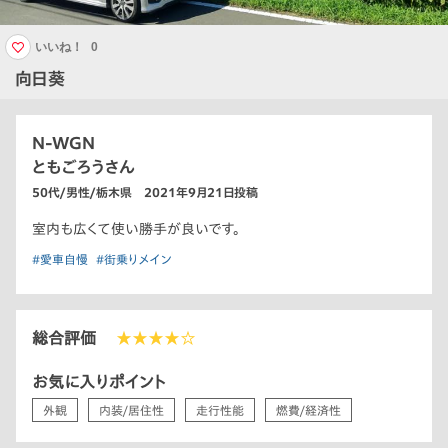
いいね！
0
向日葵
N-WGN
ともごろうさん
50代/男性/栃木県 2021年9月21日投稿
室内も広くて使い勝手が良いです。
#愛車自慢
#街乗りメイン
総合評価
★★★★☆
お気に入りポイント
外観
内装/居住性
走行性能
燃費/経済性