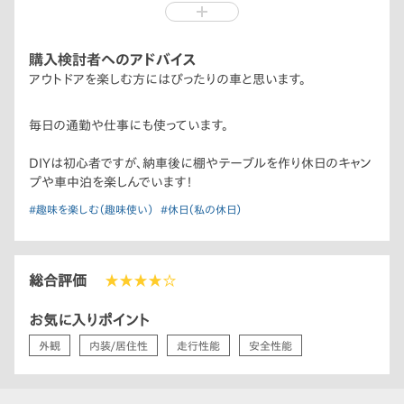
この3つが大きなポイントとなり、N-VAN一択で購入を決めまし
た！
購入検討者へのアドバイス
アウトドアを楽しむ方にはぴったりの車と思います。
毎日の通勤や仕事にも使っています。
DIYは初心者ですが、納車後に棚やテーブルを作り休日のキャン
プや車中泊を楽しんでいます！
#趣味を楽しむ（趣味使い）
#休日（私の休日）
総合評価
★★★★☆
お気に入りポイント
外観
内装/居住性
走行性能
安全性能