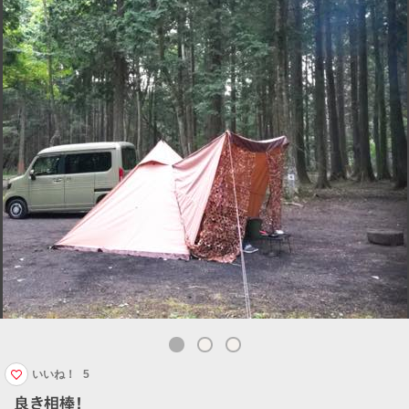
いいね！
5
良き相棒！