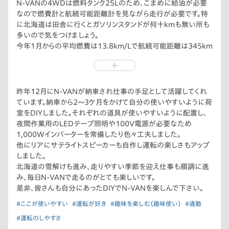
N-VANの4WDは燃料タンク25Lのため、こまめに給油が必要
なので燃費計と航続可能距離計を見ながら走行が必要です。特
に北海道は田舎に行くとガソリンスタンドが何十kmも無い所も
多いので気をつけましょう。
今年1月からの平均燃費は13.8km/Lで航続可能距離は345km
程度なので、250km〜300km走行で給油するようにしていま
す。
昨年12月にN-VANが納車され仕事の手足として活躍してくれ
ています。納車から2〜3ケ月をかけて自分の使いやすいように荷
室をDIYしました。それぞれの道具が使いやすいように配置し、
夜間作業用のLEDテープ照明や100V電源が必要なため
1,000Wインバーターを常備したり色々工夫しました。
他にリアにサテライトスピーカーも自作し運転の楽しさもアップ
しました。
北海道の雪解けも進み、走りやすい季節を迎え仕事も順調に進
み、毎日N-VANで走るのがとても楽しいです。
是非、皆さんも自分にあったDIYでN-VANを楽しんで下さい。
#ここが使いやすい
#運転が好き
#趣味を楽しむ（趣味使い）
#通勤
#運転のしやすさ