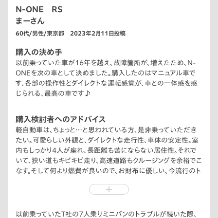
N-ONE RS
まーさん
60代/男性/東京都 2023年2月11日投稿
購入の決め手
以前乗っていた車が16年を越え、故障箇所が、増えたため、N-
ONEを次の車として決めました。購入したのはマニュアル車で
す、各部の操作性とダイレクトな運転感覚が、車との一体感を感
じられる、最高の車です♪
購入検討者へのアドバイス
軽自動車は、ちょっと…と思われている方、是非乗っていただき
たい。可愛らしい外観と、ダイレクトな走行性、車体の安定性。室
内もしっかり4人が座れ、長距離も苦にならない居住性。それで
いて、狭い道もキビキビ走り、高速道路もクルージングを余裕でこ
なす。そして何より燃費が良いので、お財布に優しい、今流行のト
ールワゴンを選びがちですが、何よりも、ドライバーが乗って安心
できて、いざという時に頼りになる、車です。風が強い日も安心し
て走れますよ！
以前乗っていたT社の7人乗りミニバンのトラブルが続いた際、