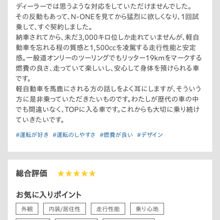
ディーラーでは思うような対応をしていただけませんでした。
その反動もあって、N-ONEを見てから猛烈に欲しくなり、1回試
乗して、すぐ契約しました。
納車されてから、未だ3,000キロ位しか走れていませんが、軽自
動車を忘れる程の質感と1,500ccを凌駕する走行性能と安定
感。一般道オンリーのツーリングでもリッター19kmをマークする
燃費の良さ、走っていて楽しいし、安心して身体を預けられる車
です。
軽自動車を馬鹿にされる方の話しをよく耳にしますが、そういう
方に是非乗っていただきたいものです。わたしが歴代の車の中
でも間違いなく、TOPに入る車です。これからも大切に乗り続け
ていきたいです。
#運転が好き
#運転のしやすさ
#燃費が良い
#デザイン
総合評価
★★★★★
お気に入りポイント
外観
内装/居住性
走行性能
乗り心地