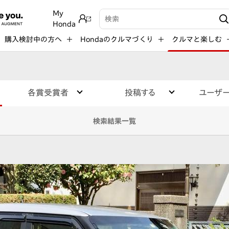
My
検索キーワード入力
Honda
購入検討中の方へ
Hondaのクルマづくり
クルマと楽しむ
各賞受賞者
投稿する
ユーザ
検索結果一覧