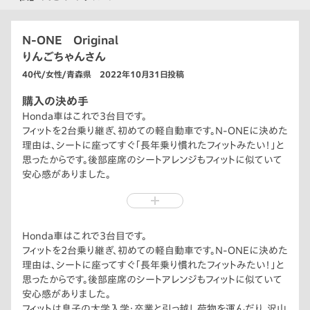
N-ONE Original
りんごちゃんさん
40代/女性/青森県 2022年10月31日投稿
購入の決め手
Honda車はこれで3台目です。
フィットを2台乗り継ぎ、初めての軽自動車です。N-ONEに決めた
理由は、シートに座ってすぐ「長年乗り慣れたフィットみたい！」と
思ったからです。後部座席のシートアレンジもフィットに似ていて
安心感がありました。
フィットは息子の大学入学・卒業と引っ越し荷物を運んだり、沢山
出掛けた思い出の車です。
今春、息子が社会人になり、子育てが終わったご褒美に「私」が
心からかわいいと思える、私のための車を買いました。これから
Honda車はこれで3台目です。
も息子が働く北海道にN-ONEと一緒に遊びに行きます。
フィットを2台乗り継ぎ、初めての軽自動車です。N-ONEに決めた
理由は、シートに座ってすぐ「長年乗り慣れたフィットみたい！」と
思ったからです。後部座席のシートアレンジもフィットに似ていて
安心感がありました。
フィットは息子の大学入学・卒業と引っ越し荷物を運んだり、沢山