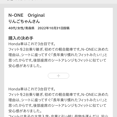
N-ONE Original
りんごちゃんさん
40代/女性/青森県 2022年10月31日投稿
購入の決め手
Honda車はこれで3台目です。
フィットを2台乗り継ぎ、初めての軽自動車です。N-ONEに決めた
理由は、シートに座ってすぐ「長年乗り慣れたフィットみたい！」と
思ったからです。後部座席のシートアレンジもフィットに似ていて
安心感がありました。
フィットは息子の大学入学・卒業と引っ越し荷物を運んだり、沢山
出掛けた思い出の車です。
今春、息子が社会人になり、子育てが終わったご褒美に「私」が
心からかわいいと思える、私のための車を買いました。これから
Honda車はこれで3台目です。
も息子が働く北海道にN-ONEと一緒に遊びに行きます。
フィットを2台乗り継ぎ、初めての軽自動車です。N-ONEに決めた
理由は、シートに座ってすぐ「長年乗り慣れたフィットみたい！」と
思ったからです。後部座席のシートアレンジもフィットに似ていて
安心感がありました。
フィットは息子の大学入学・卒業と引っ越し荷物を運んだり、沢山