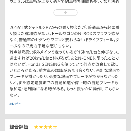
ヴェゼルは車格が上がり過ぎで納車待ち期間も長い、など決め
手に欠けた。販売店の試乗車に購入したグレード・カラーと全く
同じN-ONEが置いてあったので試乗してみると、発進・加速・コ
ーナーと軽らしからぬ走りに不満がない。N360譲りのフロント
丸目に遊び心が感じられ、内装も後部座席以外は上質さがあ
2016年式シャトルGP7からの乗り換えだが、普通車から軽に乗
る。一番の決め手は納期が短いということで、ディーラーさんが
り換えた違和感がない。トールワゴンのN-BOXのフラフラ感が
独自発注していたのを好意で回してもらえたことだ。ツートンカ
なく、普通車のセダンやワゴンと変わらないドライブフィール。タ
ラーにセンターラインのデカールを入れ、個性的でやんちゃな雰
ーボなので馬力不足な感じもない。
囲気に仕上がり所有感が満たされる。
難点は燃費。郊外メインで走っているが15km/L台と伸びない。
遠出すれば20km/L台と伸びるが。あとN-ONEに限ったことで
はないが、Honda SENSINGを使っていて何点か改良して欲し
いところがある。前方車の認識があまり良くない。余計な場面で
ブレーキが掛かったり、必要な場面でブレーキが掛からなかった
りと。また設定速度までの自動加速や停止時の自動ブレーキも
急加速・急制動になる時がある。もっと緩やかに動作してもらい
たい。
#レビュー
総合評価
★★★★☆