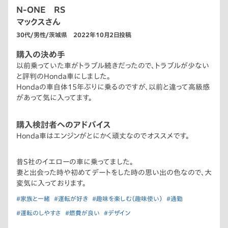
N-ONE RS
マックスさん
30代/男性/茨城県 2022年10月2日投稿
購入の決め手
以前乗っていた車がトラブル続きだったので、トラブルが少ない
と評判のHonda車にしました。
Hondaの車自体15年ぶりに乗るのですが、以前と違って高級感
があって気に入ってます。
購入検討者へのアドバイス
Honda車はエンジンがとにかく頑丈なのでオススメです。
昔S社のイエローの車に乗ってました。
妻と出会った時や初めてデートをした時の思い出の色なので、大
変気に入っております。
#家族と一緒
#運転が好き
#趣味を楽しむ（趣味使い）
#通勤
#運転のしやすさ
#燃費が良い
#デザイン