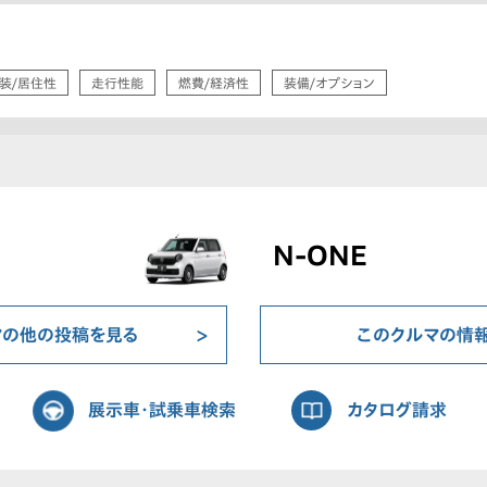
装/居住性
走行性能
燃費/経済性
装備/オプション
N-ONE
マの他の投稿を見る
このクルマの情
展示車・試乗車検索
カタログ請求