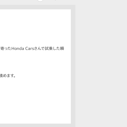
たHonda Carsさんで試乗した瞬
積めます。