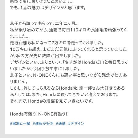
新型で更に良くなったと思います。
でも、1番の魅力はデザインかと思います。
息子から譲ってもらって、二年二ヶ月。
私が乗り始めてから、通勤で毎日110キロの長距離を頑張ってく
れました。
走行距離も私になって7万キロを走ってくれました。
10万キロも超え、まだまだ元気に走ってくれると思っていました
が、私の方が先に故障が出だしました。
デザインといい、走りといい、「さすがはHondaだ！」と毎日思って
いましたが、今回手放す事にしました。
息子といい、N-ONEくんにも悪い事と思いながら残念で仕方あ
りません。
しかし、許してもらえるならHonda党、宗一郎さん大好きである
私としては、また、Hondaに戻ってきたいと考えております。
それまで、Hondaの活躍を見ていきたいです。
Honda有難う！N-ONE有難う!!
#家族と一緒
#運転が好き
#通勤
#デザイン