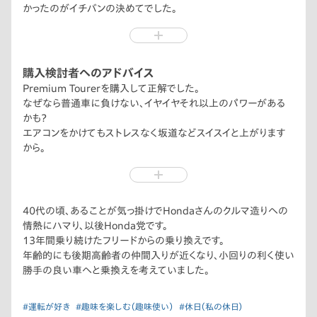
かったのがイチバンの決めてでした。
名機？である懐かしいNコロを継承したデザイン。
更に見た目は小さくコンパクトでも充実した内外装と車内の広
さに大満足しました。
購入検討者へのアドバイス
Premium Tourerを購入して正解でした。
なぜなら普通車に負けない、イヤイヤそれ以上のパワーがある
かも？
エアコンをかけてもストレスなく坂道などスイスイと上がります
から。
オートマチックの他に7速マニュアルモードの切り替えがあり、運
転操作を楽しむ他、坂道などでフットブレーキと併用して適切な
エンジンブレーキが掛けられ、ブレーキコントロールが楽になり
足への負担が軽減される。
40代の頃、あることが気っ掛けでHondaさんのクルマ造りへの
ガソリン価格が高止まりする中、燃費がよく家計に助かっていま
情熱にハマり、以後Honda党です。
す。
13年間乗り続けたフリードからの乗り換えです。
遠出ドライブをするとカタログ以上（onエアコンで25km/L）の
年齢的にも後期高齢者の仲間入りが近くなり、小回りの利く使い
燃費が出ます。
勝手の良い車へと乗換えを考えていました。
#運転が好き
#趣味を楽しむ（趣味使い）
#休日（私の休日）