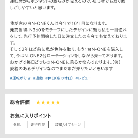
運転席からボンネットの膨らみが見えるので、初心者でも取り回
しがしやすいと思います。
我が家の白N-ONEくんは今年で10年目になります。
発売当初、N360をモチーフにしたデザインに親も私も一目惚れ
をして、先行予約開始した日に注文したのを今でも覚えておりま
す。
そして2年ほど前に私が免許を取り、もう1台N-ONEを購入し
て、今はN-ONE2台ローテーションをしながら乗っております。
おかげで毎日どっちのN-ONEに乗るか悩んでおります。（笑）
愛着のあるデザインなのでまだまだ乗りたいと思います！
#運転が好き
#通勤
#休日（私の休日）
#レビュー
総合評価
★★★★★
お気に入りポイント
外観
走行性能
装備/オプション