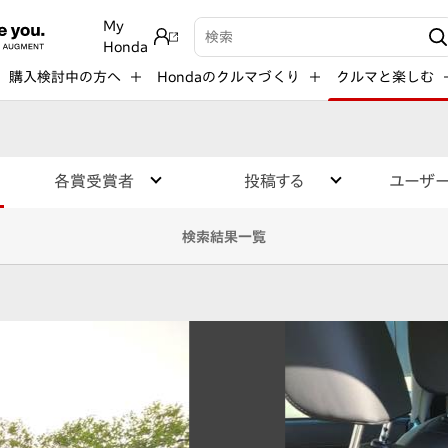
My
検索キーワード入力
Honda
購入検討中の方へ
Hondaのクルマづくり
クルマと楽しむ
各賞受賞者
投稿する
ユーザ
検索結果一覧