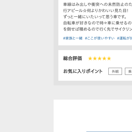
車線はみ出しや衝突への未然防止のた
行アピール☆何よりかわいい見た目！
ずっと一緒にいたいって思う車です。
自転車が好きなので時々車に乗せるの
を倒せば積めるので行く先でサイクリン
#家族と一緒
#ここが使いやすい
#運転が
総合評価
★★★★★
お気に入りポイント
外観
乗