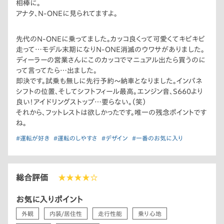
相棒に。
アナタ、N-ONEに見られてますよ。
先代のN-ONEに乗ってました。カッコ良くって可愛くてキビキビ
走って…モデル末期になりN-ONE消滅のウワサがありました。
ディーラーの営業さんにこのカッコでマニュアル出たら買うのに
って言ってたら…出ました。
即決です。試乗も無しに先行予約〜納車となりました。インパネ
シフトの位置、そしてシフトフィール最高。エンジン音、S660より
良い！アイドリングストップ…要らない。（笑）
それから、フットレストは欲しかったです。唯一の残念ポイントです
ね。
#運転が好き
#運転のしやすさ
#デザイン
#一番のお気に入り
総合評価
★★★★☆
お気に入りポイント
外観
内装/居住性
走行性能
乗り心地