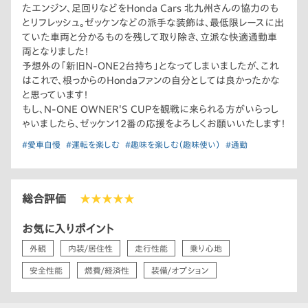
たエンジン、足回りなどをHonda Cars 北九州さんの協力のも
とリフレッシュ。ゼッケンなどの派手な装飾は、最低限レースに出
ていた車両と分かるものを残して取り除き、立派な快適通勤車
両となりました！
予想外の「新旧N-ONE2台持ち」となってしまいましたが、これ
はこれで、根っからのHondaファンの自分としては良かったかな
と思っています！
もし、N-ONE OWNER'S CUPを観戦に来られる方がいらっし
ゃいましたら、ゼッケン12番の応援をよろしくお願いいたします！
#愛車自慢
#運転を楽しむ
#趣味を楽しむ（趣味使い）
#通勤
総合評価
★★★★★
お気に入りポイント
外観
内装/居住性
走行性能
乗り心地
安全性能
燃費/経済性
装備/オプション