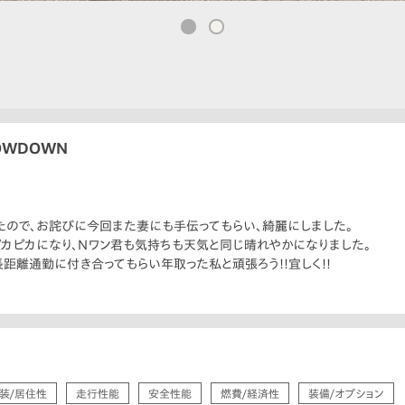
LOWDOWN
たので、お詫びに今回また妻にも手伝ってもらい、綺麗にしました。
カピカになり、Nワン君も気持ちも天気と同じ晴れやかになりました。
距離通勤に付き合ってもらい年取った私と頑張ろう!!宜しく!!
装/居住性
走行性能
安全性能
燃費/経済性
装備/オプション