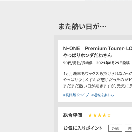
また熱い日が…
N-ONE Premium Tourer・
やっぱりホンダだねさん
50代/男性/長崎県 2021年8月29日投稿
1ヵ月洗車もワックスも掛けられなかっ
やっぱり少しくすんだ感じだったのがピ
まだまだ熱い日が続きますが、元気に長
#長距離ドライブ
#運転を楽しむ
総合評価
★★★★☆
お気に入りポイント
外観
内