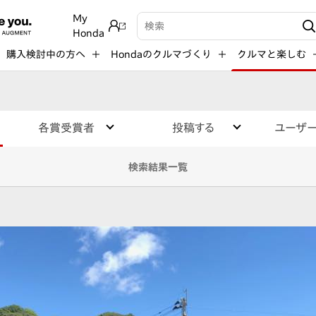
My
検索キーワード入力
Honda
購入検討中の方へ
Hondaのクルマづくり
クルマと楽しむ
各賞受賞者
投稿する
ユーザ
検索結果一覧