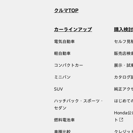
クルマTOP
カーラインアップ
購入検討
電気自動車
セルフ見
軽自動車
販売店検
コンパクトカー
展示・試
ミニバン
カタログ
SUV
純正アク
ハッチバック・スポーツ・
はじめて
セダン
Honda
燃料電池車
ト
車種比較
クレジッ