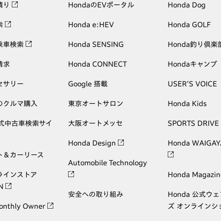
積り
HondaのEVポータル
Honda Dog
索
Honda e:HEV
Honda GOLF
乗車検索
Honda SENSING
Honda釣り倶楽
請求
Honda CONNECT
Hondaキャンプ
セサリー
Google 搭載
USER'S VOICE
のクルマ購入
東京オートサロン
Honda Kids
公式中古車検索サイ
大阪オートメッセ
SPORTS DRIVE
Honda Design
Honda WAIGAY
ト＆カーリース
Automobile Technology
ラインストア
Honda Magazin
ON
安全への取り組み
Honda 公式ウ
onthly Owner
ズ オンラインシ