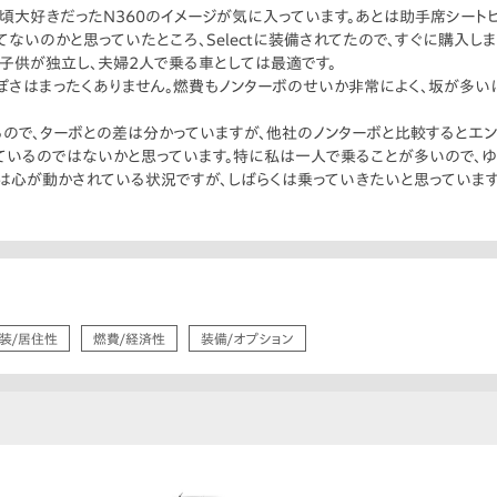
頃大好きだったN360のイメージが気に入っています。あとは助手席シートヒ
ないのかと思っていたところ、Selectに装備されてたので、すぐに購入し
、子供が独立し、夫婦2人で乗る車としては最適です。
ぽさはまったくありません。燃費もノンターボのせいか非常によく、坂が多いに
るので、ターボとの差は分かっていますが、他社のノンターボと比較するとエ
あっているのではないかと思っています。特に私は一人で乗ることが多いので、
は心が動かされている状況ですが、しばらくは乗っていきたいと思っています
装/居住性
燃費/経済性
装備/オプション