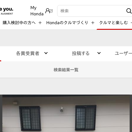
My
検索キーワード入力
Honda
購入検討中の方へ
Hondaのクルマづくり
クルマと楽しむ
各賞受賞者
投稿する
ユーザ
検索結果一覧