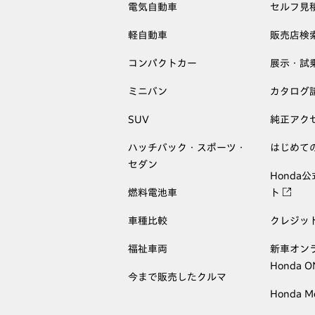
電気自動車
セルフ見
軽自動車
販売店検
コンパクトカー
展示・試
ミニバン
カタログ
SUV
純正アク
ハッチバック・スポーツ・
はじめて
セダン
Honda
燃料電池車
ト
車種比較
クレジッ
福祉車両
新車オン
Honda 
今まで販売したクルマ
Honda M