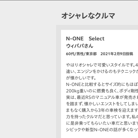
オシャレなクルマ
N-ONE Select
ウィパパさん
60代/男性/東京都 2021年2月9日投稿
やはりオシャレで可愛いスタイルです。
違い、エンジンをかけるのもテクニック
が懐かしいです。
N-ONEと比較するとサイズ的にもほ
200kg重いのに燃費も良く、ボディ剛
実は、最近RSのマニュアル車が発売さ
を踏まず、懐かしいエンストをしてしま
まもなく購入から3年の車検を迎えます
力を持ったクルマだと思っています。私
に是非乗ってもらいたい車だと思います
シビックや新型N-ONEの話が多くなっ