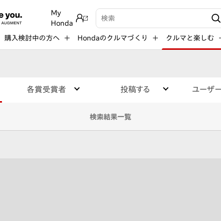
My
検索キーワード入力
Honda
購入検討中の方へ
Hondaのクルマづくり
クルマと楽しむ
各賞受賞者
投稿する
ユーザ
検索結果一覧