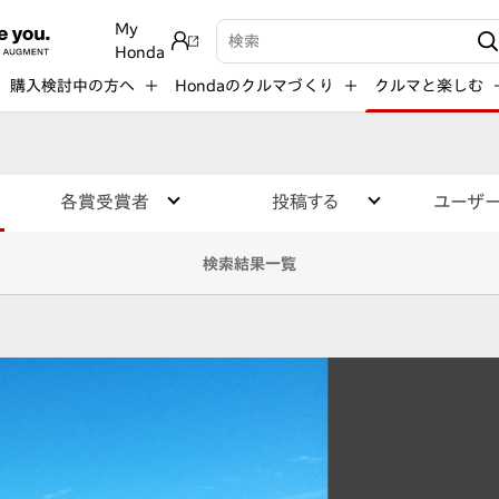
My
検索キーワード入力
Honda
購入検討中の方へ
Hondaのクルマづくり
クルマと楽しむ
各賞受賞者
投稿する
ユーザ
検索結果一覧