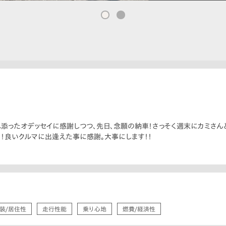
れ添ったオデッセイに感謝しつつ、先日、念願の納車！さっそく週末にカミさん
！！良いクルマに出逢えた事に感謝。大事にします！！
装/居住性
走行性能
乗り心地
燃費/経済性