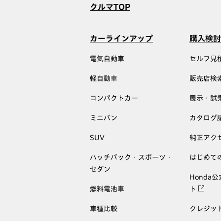
クルマTOP
カーラインアップ
購入検討
電気自動車
セルフ見
軽自動車
販売店検
コンパクトカー
展示・試
ミニバン
カタログ
SUV
純正アク
ハッチバック・スポーツ・
はじめて
セダン
Honda
燃料電池車
ト
車種比較
クレジッ