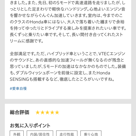
きました。また、先日、初のSモードで高速道路を走りましたが、し
っとりとした足まわりで軽快なハンドリング。心地よいエンジン音
を響かせながらぐんぐん加速していきます。室内は、今までのこ
のクラスのHonda車にはない、大人で落ち着いた纏まりで余裕
を持ってゆったりとドライブする楽しみを提案されたいい車です。
長くずっと乗りたい車です。そして、長い間付き合ってくれたスト
リームに感謝です。
全部満足です。ただ、ハイブリッド車ということで、VTECエンジン
のサウンドと、あの直感的な加速フィールが無くなるのが残念と
思っていましたが、Sモードの加速はなかなかのものでした。装備
も、ダブルウィッシュボーンを前後に設定し、またHonda
SENSINGも搭載するなど、徹底したところがいいですね。
#愛車自慢
総合評価
★★★★★
お気に入りポイント
外観
内装/居住性
走行性能
乗り心地