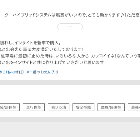
モーターハイブリッドシステムは燃費がいいので、とても助かります♪（ただ
をお勧めいたします！
とお別れし、インサイトを新車で購入。
車と出会えた事に大変満足いたしております！
駐車場に最初に止めた時は、いろいろな人から「カッコイイネ！なんていう車
思い出をインサイトと共に作り上げていきたいと思います！
休日（私の休日）
#一番のお気に入り
装/居住性
走行性能
乗り心地
安全性能
燃費/経済性
装備