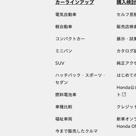
カーラインアップ
購入検討
電気自動車
セルフ見
軽自動車
販売店検
コンパクトカー
展示・試
ミニバン
カタログ
SUV
純正アク
ハッチバック・スポーツ・
はじめて
セダン
Honda
燃料電池車
ト
車種比較
クレジッ
福祉車両
新車オン
Honda 
今まで販売したクルマ