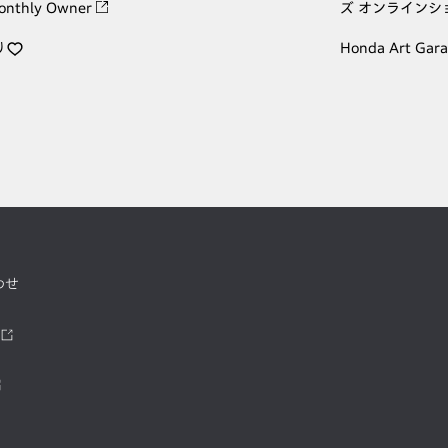
onthly Owner
ズ オンラインシ
り
Honda Art Gar
わせ
ツ