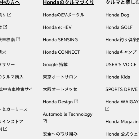
中の方へ
Hondaのクルマづくり
クルマと楽し
積り
HondaのEVポータル
Honda Dog
索
Honda e:HEV
Honda GOLF
乗車検索
Honda SENSING
Honda釣り倶楽
請求
Honda CONNECT
Hondaキャンプ
セサリー
Google 搭載
USER'S VOICE
のクルマ購入
東京オートサロン
Honda Kids
公式中古車検索サイ
大阪オートメッセ
SPORTS DRIVE
Honda Design
Honda WAIGAY
ト＆カーリース
Automobile Technology
ラインストア
Honda Magazin
ON
安全への取り組み
Honda 公式ウ