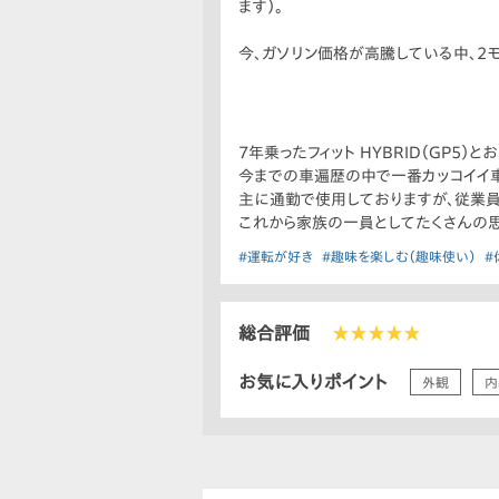
ます）。
今、ガソリン価格が高騰している中、2
ちます）
購入を検討されている方は是非、試乗
7年乗ったフィット HYBRID（GP5）
今までの車遍歴の中で一番カッコイイ
主に通勤で使用しておりますが、従業員
これから家族の一員としてたくさんの
#運転が好き
#趣味を楽しむ（趣味使い）
#
総合評価
★★★★★
お気に入りポイント
外観
内