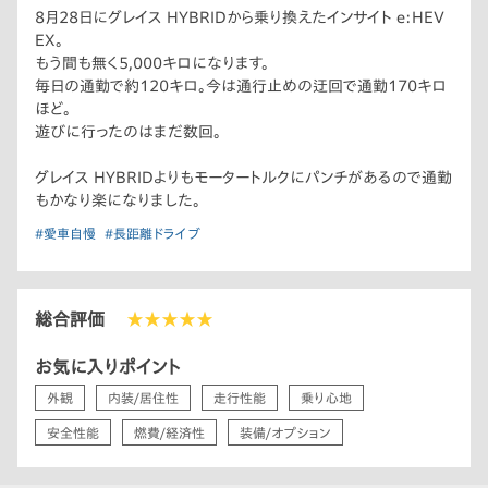
8月28日にグレイス HYBRIDから乗り換えたインサイト e:HEV
EX。
もう間も無く5,000キロになります。
毎日の通勤で約120キロ。今は通行止めの迂回で通勤170キロ
ほど。
遊びに行ったのはまだ数回。
グレイス HYBRIDよりもモータートルクにパンチがあるので通勤
もかなり楽になりました。
#愛車自慢
#長距離ドライブ
総合評価
★★★★★
お気に入りポイント
外観
内装/居住性
走行性能
乗り心地
安全性能
燃費/経済性
装備/オプション