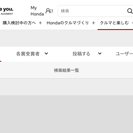
My
検索キーワード入力
Honda
購入検討中の方へ
Hondaのクルマづくり
クルマと楽しむ
各賞受賞者
投稿する
ユーザ
検索結果一覧