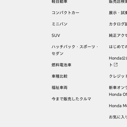
軽自動車
販売店検
コンパクトカー
展示・試
ミニバン
カタログ
SUV
純正アク
ハッチバック・スポーツ・
はじめて
セダン
Honda
燃料電池車
ト
車種比較
クレジッ
福祉車両
新車オン
Honda 
今まで販売したクルマ
Honda M
お気に入