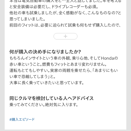
本当は電気自動車の購入をと…主人と話してました。年を考える
赤いインサイトを見に行って、商談会で試乗して決めてしまいま
と安全装備は必要だし、ドライブレコーダーも必須。
した。
他社の車も試乗しましたが、全く感動がなく、こんなものなの？と
思ってしまいました。
前回のフィットは、必要に迫られて試乗も何もせず購入したので、
今回はカタログもいろいろ取り寄せ、本当に考えに考えて決め
ました。主人は車に関してとてもうるさい人なので、それこそタイ
ヤのサイズのことやプラットフォームがシビックと同じだというこ
とや、その他細かい事まで、こんこんと説明してくれました。主人
何が購入の決め手になりましたか？
は私の車と言いながらも自分好みの車を買わせるように誘導す
もちろんインサイトという車の外観、乗り心地、そしてHondaの
る名人です。
赤い車ということ。燃費もフィットとあまり変わりません。
担当営業の方とは7年半のおつきあいとなりました。娘の車を合
運転もとてもしやすい。実家の両親を乗せたら、「あまりにもい
わせると6台の購入となりました。うまくのせられて買わされてし
い車で恐縮してしまう」と。
まったと時々主人は言います。でも、はっと驚くほど私達の気持ち
大事に長く乗っていきたいと思っています。
を気遣ってくれ、そうやって信頼関係ができていくのだなと感じ
ます。まだしばらく車の運転は続けたいので、これからもおつきあ
同じクルマを検討している人へアドバイス
いよろしくお願いしたいと思います。（写真も納車の時に撮影し
乗ってみてください。絶対気に入ります。
ていただいたものです。）
今日、走行距離がちょうど1,000キロに達しました。
#購入エピソード