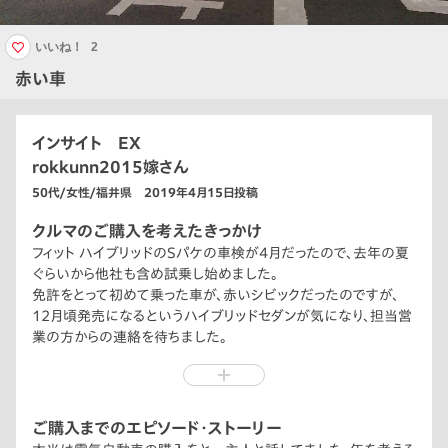
いいね！
2
赤い車
インサイト EX
rokkunn2015嫁さん
50代/女性/福井県 2019年4月15日投稿
クルマのご購入を考えたきっかけ
フィット ハイブリッドのSパケの車検が4月だったので、去年の夏
ぐらいから他社も含め試乗し始めました。
免許をとって初めて乗った車が、赤いシビックだったのですが、
12月頃発売になるというハイブリッドセダンが気になり、担当営
業の方からの連絡を待ちました。
「インサイトが発売します。」との連絡をもらいましたが、その時点
ではCR-VかVEZELにしようか、他社のSUVにしようかと気持ち
が定まりませんでした。セダンというタイプの車に乗るのが久々
で、自分に合うのかなと…。
ご購入までのエピソード・ストーリー
でも、実車を見たらもうこれ!!って。隣の県まで高速道路に乗って