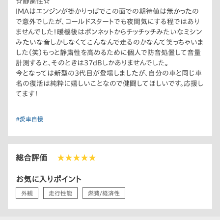
☆静粛性☆
IMAはエンジンが掛かりっぱでこの面での期待値は無かったの
で意外でしたが、コールドスタートでも夜間気にする程ではあり
ませんでした！暖機後はボンネットからチッチッチみたいなミシン
みたいな音しかしなくてこんなんで走るのかなんて笑っちゃいま
した（笑）もっと静粛性を高めるために個人で防音処置して音量
計測すると、そのときは37dBしかありませんでした。
今となっては新型の3代目が登場しましたが、自分の車と同じ車
名の復活は純粋に嬉しいことなので健闘してほしいです。応援し
てます！
#愛車自慢
総合評価
★★★★★
お気に入りポイント
外観
走行性能
燃費/経済性