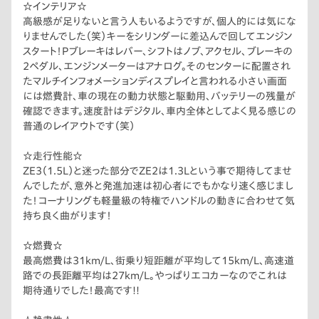
☆インテリア☆
高級感が足りないと言う人もいるようですが、個人的には気にな
りませんでした（笑）キーをシリンダーに差込んで回してエンジン
スタート！Pブレーキはレバー、シフトはノブ、アクセル、ブレーキの
2ペダル、エンジンメーターはアナログ。そのセンターに配置され
たマルチインフォメーションディスプレイと言われる小さい画面
には燃費計、車の現在の動力状態と駆動用、バッテリーの残量が
確認できます。速度計はデジタル、車内全体としてよく見る感じの
普通のレイアウトです（笑）
☆走行性能☆
ZE3（1.5L）と迷った部分でZE2は1.3Lという事で期待してませ
んでしたが、意外と発進加速は初心者にでもかなり速く感じまし
た！コーナリングも軽量級の特権でハンドルの動きに合わせて気
持ち良く曲がります！
☆燃費☆
最高燃費は31km/L、街乗り短距離が平均して15km/L、高速道
路での長距離平均は27km/L。やっぱりエコカーなのでこれは
期待通りでした！最高です!!