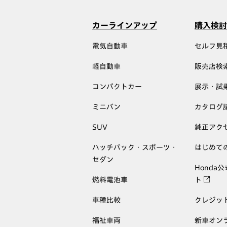
カーラインアップ
購入検討
電気自動車
セルフ見
軽自動車
販売店検
コンパクトカー
展示・試
ミニバン
カタログ
SUV
純正アク
ハッチバック・スポーツ・
はじめて
セダン
Honda
燃料電池車
ト
車種比較
クレジッ
福祉車両
新車オン