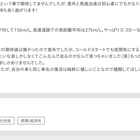
は1.3Lという事で期待してませんでしたが、意外と発進加速は初心者にでもかな
持ち良く曲がります！
平均して15km/L、高速道路での長距離平均は27km/L。やっぱりエコカー
での期待値は無かったので意外でしたが、コールドスタートでも夜間気にす
たいな音しかしなくてこんなんで走るのかなんて笑っちゃいました（笑）も
Bしかありませんでした。
したが、自分の車と同じ車名の復活は純粋に嬉しいことなので健闘してほしい
行性能
燃費/経済性