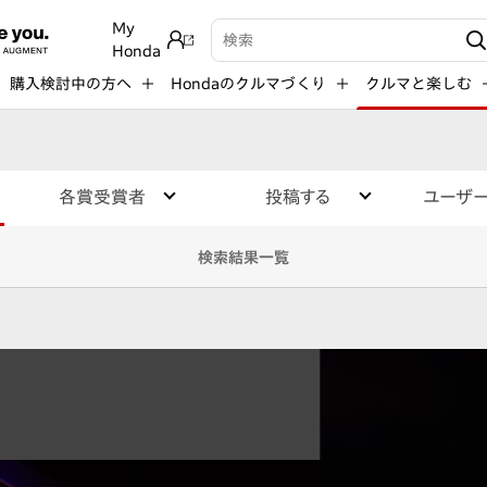
My
検索キーワード入力
Honda
購入検討中の方へ
Hondaのクルマづくり
クルマと楽しむ
各賞受賞者
投稿する
ユーザ
検索結果一覧