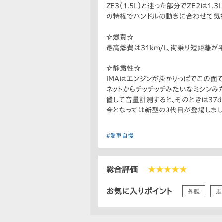
ZE3（1.5L）と迷った部分でZE2
の特権でハンドルの動きに合わせて気
☆燃費☆
最高燃費は31km/L、街乗り短距離が
☆静粛性☆
IMAはエンジンが掛かりっぱでこの面
ネットからチッチッチみたいなミシンみ
置して音量計測すると、そのときは37d
今となっては新型の3代目が登場しま
#愛車自慢
総合評価
★★★★★
お気に入りポイント
外観
走