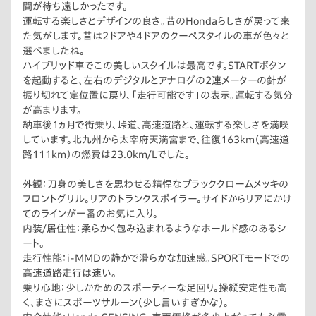
間が待ち遠しかったです。
運転する楽しさとデザインの良さ。昔のHondaらしさが戻って来
た気がします。昔は2ドアや4ドアのクーペスタイルの車が色々と
選べましたね。
ハイブリッド車でこの美しいスタイルは最高です。STARTボタン
を起動すると、左右のデジタルとアナログの2連メーターの針が
振り切れて定位置に戻り、「走行可能です」の表示。運転する気分
が高まります。
納車後1ヵ月で街乗り、峠道、高速道路と、運転する楽しさを満喫
しています。北九州から太宰府天満宮まで、往復163km（高速道
路111km）の燃費は23.0km/Lでした。
外観：刀身の美しさを思わせる精悍なブラッククロームメッキの
フロントグリル。リアのトランクスポイラー。サイドからリアにかけ
てのラインが一番のお気に入り。
内装/居住性：柔らかく包み込まれるようなホールド感のあるシ
ート。
走行性能：i-MMDの静かで滑らかな加速感。SPORTモードでの
高速道路走行は速い。
乗り心地：少しかためのスポーティーな足回り。操縦安定性も高
く、まさにスポーツサルーン（少し言いすぎかな）。