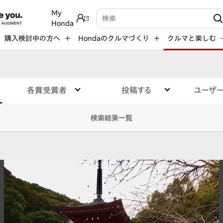
My
検索キーワード入力
Honda
購入検討中の方へ
Hondaのクルマづくり
クルマと楽しむ
各賞受賞者
投稿する
ユーザ
検索結果一覧