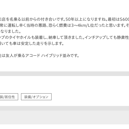
リモ店を名乗る以前からの付き合いです。50年以上になりますね。最初はS60
常に運転し辛く当時の悪路、恐らく燃費は3〜4km/L位だったと思います。
なりました。
プのタイヤホイルも装着し、納車して頂きました。インチアップしても静粛性
傾いても車は安定した走りを示します。
は友人が乗るアコード ハイブリッド並みです。
装/居住性
装備/オプション