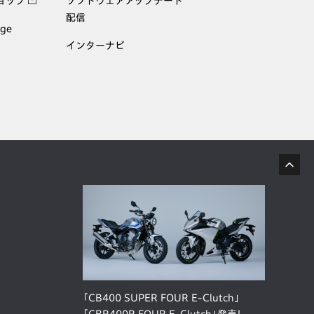
ョップ
ソフトウェアアップデート
配信
age
インターナビ
「CB400 SUPER FOUR E-Clutch」
「CBR400R FOUR E-Clutch」発売！