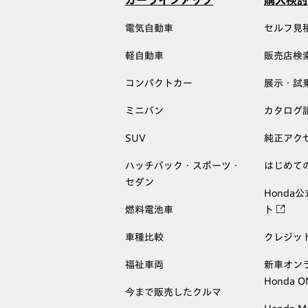
カーラインアップ
購入検討
電気自動車
セルフ見
軽自動車
販売店検
コンパクトカー
展示・試
ミニバン
カタログ
SUV
純正アク
ハッチバック・スポーツ・
はじめて
セダン
Honda
燃料電池車
ト
車種比較
クレジッ
福祉車両
新車オン
Honda 
今まで販売したクルマ