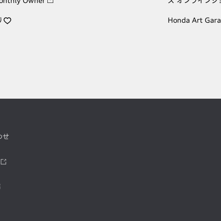
onthly Owner
ズ オンラインシ
り
Honda Art Gar
わせ
ツ