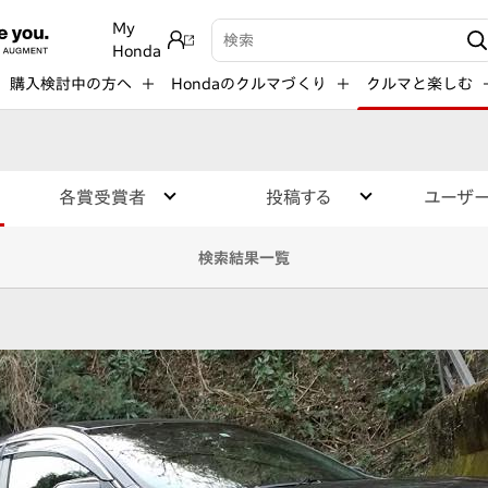
My
検索キーワード入力
Honda
購入検討中の方へ
Hondaのクルマづくり
クルマと楽しむ
各賞受賞者
投稿する
ユーザ
検索結果一覧