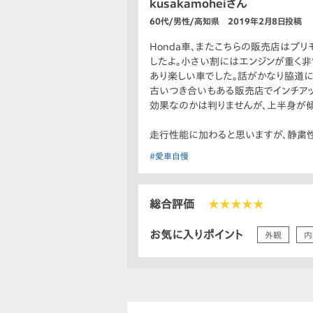
kusakamoheiさん
60代/男性/高知県 2019年2月8日投稿
Honda車、またこちらの販売店はプ
したよ。小さい割にはエンジンが重く非
あり楽しい車でした。話がかなり脇道に
古いつき合いもある販売店でインチアッ
効果なのかは判りませんが、上半身が
走行性能に加わると思いますが、静粛性
#愛車自慢
総合評価
★★★★★
お気に入りポイント
外観
内