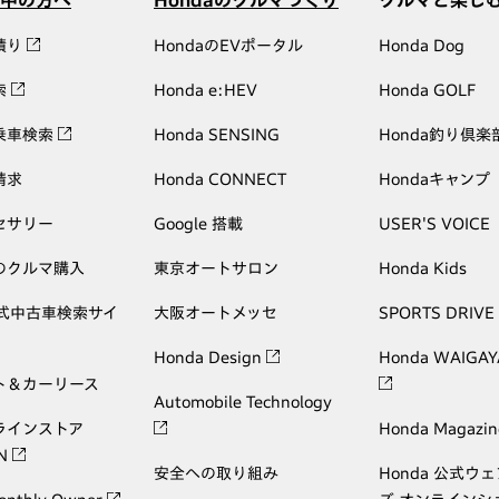
中の方へ
Hondaのクルマづくり
クルマと楽し
積り
HondaのEVポータル
Honda Dog
索
Honda e:HEV
Honda GOLF
乗車検索
Honda SENSING
Honda釣り倶楽
請求
Honda CONNECT
Hondaキャンプ
セサリー
Google 搭載
USER'S VOICE
のクルマ購入
東京オートサロン
Honda Kids
公式中古車検索サイ
大阪オートメッセ
SPORTS DRIVE
Honda Design
Honda WAIGAY
ト＆カーリース
Automobile Technology
ラインストア
Honda Magazin
ON
安全への取り組み
Honda 公式ウ