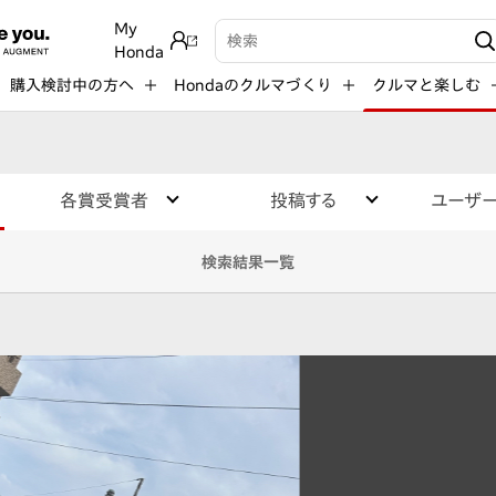
My
検索キーワード入力
Honda
購入検討中の方へ
Hondaのクルマづくり
クルマと楽しむ
各賞受賞者
投稿する
ユーザ
検索結果一覧