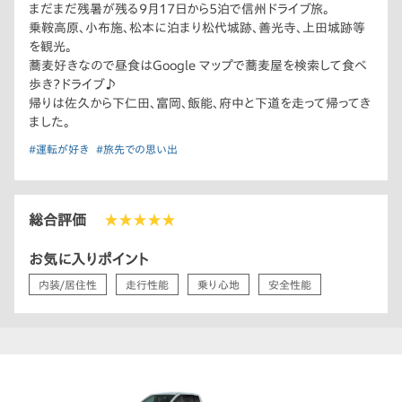
まだまだ残暑が残る9月17日から5泊で信州ドライブ旅。
乗鞍高原、小布施、松本に泊まり松代城跡、善光寺、上田城跡等
を観光。
蕎麦好きなので昼食はGoogle マップで蕎麦屋を検索して食べ
歩き？ドライブ♪
帰りは佐久から下仁田、富岡、飯能、府中と下道を走って帰ってき
ました。
#運転が好き
#旅先での思い出
総合評価
★★★★★
お気に入りポイント
内装/居住性
走行性能
乗り心地
安全性能