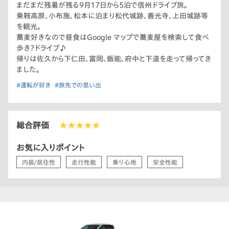
まだまだ残暑が残る9月17日から5泊で信州ドライブ旅。
乗鞍高原、小布施、松本に泊まり松代城跡、善光寺、上田城跡等
を観光。
蕎麦好きなので昼食はGoogle マップで蕎麦屋を検索して食べ
歩き？ドライブ♪
帰りは佐久から下仁田、富岡、飯能、府中と下道を走って帰ってき
ました。
#運転が好き
#旅先での思い出
総合評価
★★★★★
お気に入りポイント
内装/居住性
走行性能
乗り心地
安全性能