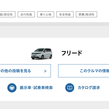
装/居住性
走行性能
乗り心地
安全性能
燃費/経済性
フリード
マの他の投稿を見る
このクルマの情
展示車・試乗車検索
カタログ請求