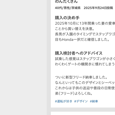
のんたくさん
40代/男性/茨城県 2025年9月24日投稿
購入の決め手
2025年10月に13年間乗った妻の
ことから買い替えを決意。
長男が入園のタイミングでステップワ
目もHonda一択だと確信しました。
購入検討者へのアドバイス
試乗した感覚はステップワゴンが小さく
わくわくゲートの横開きに慣れてしまう
ついに新型フリード納車しました。
なんといってもこのデザインとシーベッ
これからは子供の送迎や普段の日常使い
弟（フリード）よろしくね。
#運転が好き
#デザイン
#納車