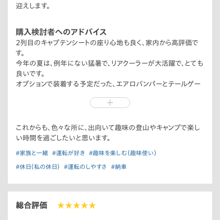
迎えします。
購入検討者へのアドバイス
2列目のキャプテンシートの座り心地も良く、家内から高評価で
す。
今年の夏は、例年にない猛暑で、リアクーラーが大活躍で、とても
良いです。
オプションで装着する予定だった、エアロバンパーとテールゲー
トスポイラーは、欠品状態でとても残念でした（泣）
これからも、色々な所に、出向いて趣味の登山やキャンプで楽し
い時間を過ごしたいと思います。
#家族と一緒
#運転が好き
#趣味を楽しむ（趣味使い）
#休日（私の休日）
#運転のしやすさ
#納車
総合評価
★★★★★