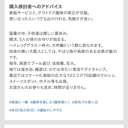
購入検討者へのアドバイス
家庭サービスと、アウトドア趣味の両立が可能。
思い立ったらいつでも出かけれる、気軽さが良い。
猛暑の中、子供達は嬉しい夏休み。
順次、5人の孫のお守りが始まる。
ハイレッググラス一杯の、大吟醸という餌に釣られます。
田舎の無い大阪人としては、やはり海や高原のある近県が魅力
です。
毎年、高原でプール遊び、虫採集、花火。
海では海水浴、磯遊び、川では冷たい清流でデイキャンプ。
最近ではスマートIC直結の広大な10エリア70店舗のマルシェ、
スイーツスポット、ホテル等も出現。
お宮さんのお参りも含め、時間が足りません。
#家族と一緒
#趣味を楽しむ（趣味使い）
#旅先での思い出
#休日（私の休日）
#運転のしやすさ